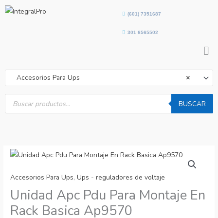
Ir
(601) 7351687
al
contenido
301 6565502
Me
Accesorios Para Ups
×
Búsqueda
de
BUSCAR
productos
Accesorios Para Ups
,
Ups - reguladores de voltaje
Unidad Apc Pdu Para Montaje En
Rack Basica Ap9570