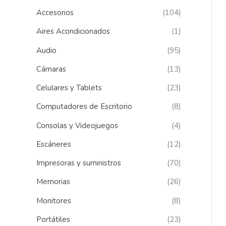
Accesorios
(104)
a
r
Aires Acondicionados
(1)
p
Audio
(95)
o
Cámaras
(13)
r
Celulares y Tablets
(23)
:
Computadores de Escritorio
(8)
Consolas y Videojuegos
(4)
Escáneres
(12)
Impresoras y suministros
(70)
Memorias
(26)
Monitores
(8)
Portátiles
(23)