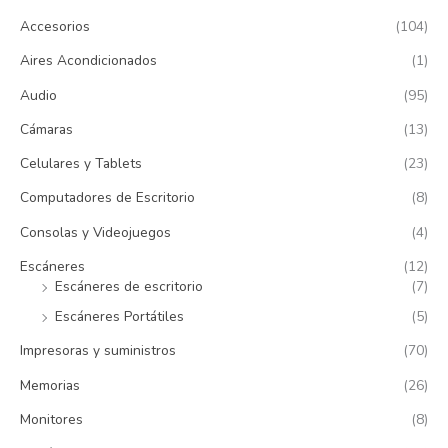
Accesorios
(104)
a
r
Aires Acondicionados
(1)
p
Audio
(95)
o
Cámaras
(13)
r
:
Celulares y Tablets
(23)
Computadores de Escritorio
(8)
Consolas y Videojuegos
(4)
Escáneres
(12)
Escáneres de escritorio
(7)
Escáneres Portátiles
(5)
Impresoras y suministros
(70)
Memorias
(26)
Monitores
(8)