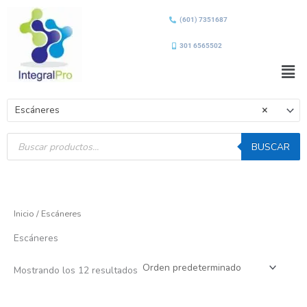
Ir
(601) 7351687
al
contenido
301 6565502
Men
Escáneres
×
Búsqueda
de
BUSCAR
productos
Inicio
/ Escáneres
Escáneres
Mostrando los 12 resultados