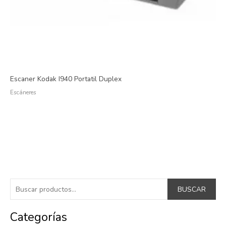
Escaner Kodak I940 Portatil Duplex
Escáneres
B
BUSCAR
u
s
Categorías
c