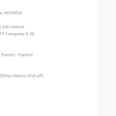
ca, MDI/MDIX
o 100 metros)
P Categorías 5, 5E
: Puerto1- Puerto4
50Hz) Máximo (PoE off):