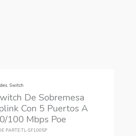
des
,
Switch
witch De Sobremesa
plink Con 5 Puertos A
0/100 Mbps Poe
DE PARTE:TL-SF1005P