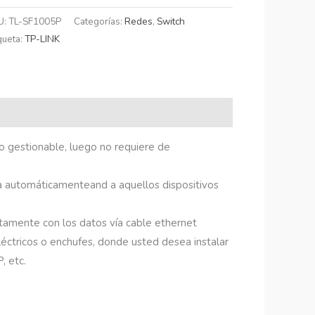
U:
TL-SF1005P
Categorías:
Redes
,
Switch
queta:
TP-LINK
 gestionable, luego no requiere de
ca automáticamenteand a aquellos dispositivos
untamente con los datos vía cable ethernet
léctricos o enchufes, donde usted desea instalar
, etc.