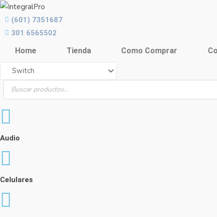
Ir
al
(601) 7351687
contenido
301 6565502
Home
Tienda
Como Comprar
Co
Búsqueda
de
productos
Audio
Celulares