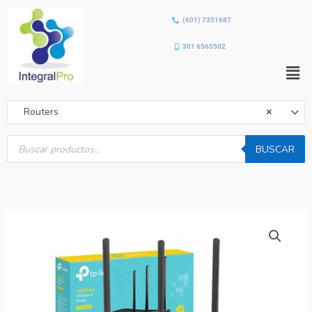
Ir
(601) 7351687
al
contenido
301 6565502
Men
Routers
×
Búsqueda
de
BUSCAR
productos