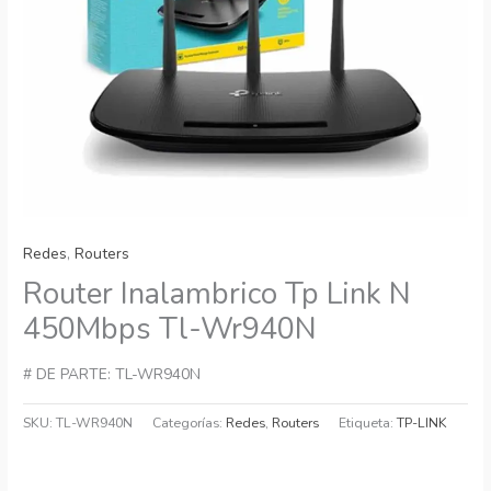
Redes
,
Routers
Router Inalambrico Tp Link N
450Mbps Tl-Wr940N
# DE PARTE: TL-WR940N
SKU:
TL-WR940N
Categorías:
Redes
,
Routers
Etiqueta:
TP-LINK