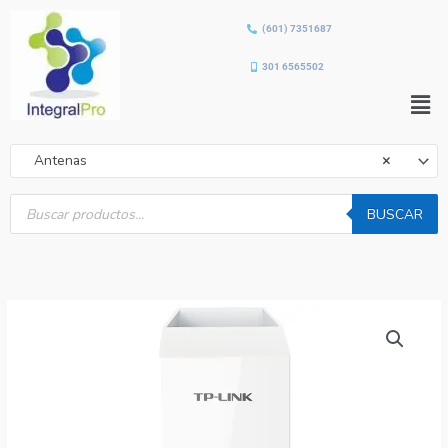
Ir
(601) 7351687
al
contenido
301 6565502
Men
Antenas
×
Búsqueda
de
BUSCAR
productos