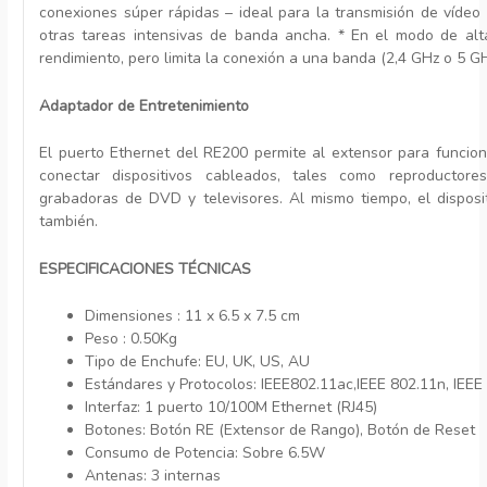
conexiones súper rápidas – ideal para la transmisión de vídeo d
otras tareas intensivas de banda ancha. * En el modo de alt
rendimiento, pero limita la conexión a una banda (2,4 GHz o 5 G
Adaptador de Entretenimiento
El puerto Ethernet del RE200 permite al extensor para funcio
conectar dispositivos cableados, tales como reproductore
grabadoras de DVD y televisores. Al mismo tiempo, el disposi
también.
ESPECIFICACIONES TÉCNICAS
Dimensiones : 11 x 6.5 x 7.5 cm
Peso : 0.50Kg
Tipo de Enchufe: EU, UK, US, AU
Estándares y Protocolos: IEEE802.11ac,IEEE 802.11n, IEEE
Interfaz: 1 puerto 10/100M Ethernet (RJ45)
Botones: Botón RE (Extensor de Rango), Botón de Reset
Consumo de Potencia: Sobre 6.5W
Antenas: 3 internas