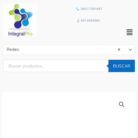
Ir
(601) 7351687
al
contenido
301 6565502
Men
Redes
×
Búsqueda
de
BUSCAR
productos