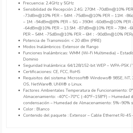
Frecuencia: 2.4GHz y 5GHz
Sensibilidad de Recepción 2.4G: 270M: -70dBm@10% P
-73dBm@10% PER – 54M: -75dBm@10% PER – 11M: -8
– 1M: -94dBm@8% PER – 5G – 390M: -60dBm@10% PER 
-64dBm@10% PER – 13.5M: -87dBm@10% PER – 78M: -
PER – 54M: -75dBm@10% PER – 6M：-90dBm@10% PER
Potencia de Transmisión: < 20 dBm (PIRE)
Modos Inalámbricos: Extensor de Rango
Funciones Inalámbricas: WMM (Wi-Fi Multimedia) – Estadís
Dominio
Seguridad Inalámbrica: 64/128/152-bit WEP – WPA-PSK 
Certificaciones: CE, FCC, RoHS
Requisitos del sistema: Microsoft® Windows® 98SE, NT, 
OS, NetWare®, UNIX® o Linux.
Factores Ambientales Temperatura de Funcionamiento: 0
Almacenamiento: -40°C~70°C (-40°F~158°F) – Humedad 
condensación – Humedad de Almacenamiento: 5%~90% s
Color : Blanco
Contenido del paquete
: Extensor – Cable Ethernet RJ-4