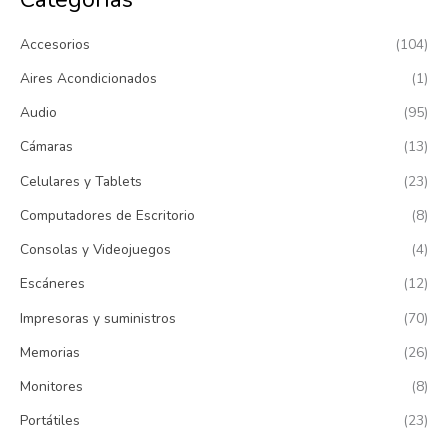
c
Accesorios
(104)
a
r
Aires Acondicionados
(1)
p
Audio
(95)
o
Cámaras
(13)
r
:
Celulares y Tablets
(23)
Computadores de Escritorio
(8)
Consolas y Videojuegos
(4)
Escáneres
(12)
Impresoras y suministros
(70)
Memorias
(26)
Monitores
(8)
Portátiles
(23)