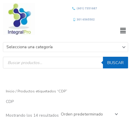
Ir
(601) 7351687
al
contenido
301 6565502
Men
Selecciona una categoría
Búsqueda
de
BUSCAR
productos
Inicio
/ Productos etiquetados “CDP”
CDP
Mostrando los 14 resultados