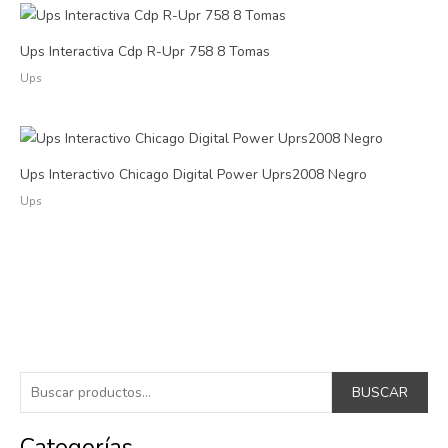
Ups Interactiva Cdp R-Upr 758 8 Tomas
Ups
Ups Interactivo Chicago Digital Power Uprs2008 Negro
Ups
B
BUSCAR
u
s
Categorías