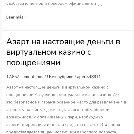
удобства клиентов в покердом официальный […]
Leer más »
Азарт на настоящие деньги в
Азарт
на
виртуальном казино с
настоящие
поощрениями
деньги
в
17.857 comentarios
/
! Без рубрики
/
aperezf8911
виртуальном
казино
Азарт на настоящие деньги в виртуальном казино с
с
поощрениями Актуальное виртуальное казино азино 777 –
поощрениями
это безопасное и гарантированное место для развлечения в
автоматы на живые деньги. Для того чтобы обрести
возможность к оплачиваемым пари, необходимо
зарегистрироваться и внести средства на счет. Эта опция
предоставляется лицам, достигшим взрослого возраста.