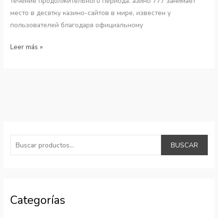
течение продолжительного периода. азино 777 занимает
место в десятку казино-сайтов в мире, известен у
пользователей благодаря официальному
Leer más »
B
u
BUSCAR
s
c
a
r
Categorías
p