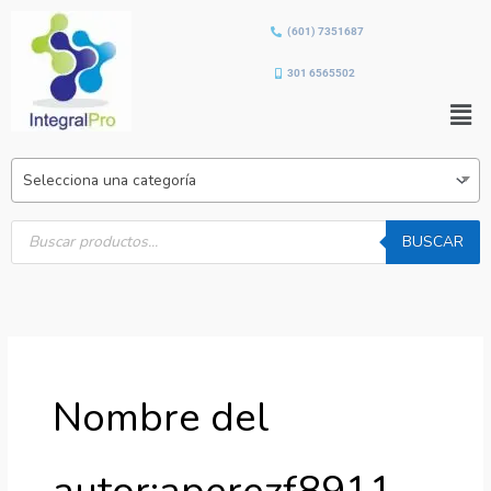
Ir
(601) 7351687
al
contenido
301 6565502
Men
Selecciona una categoría
Búsqueda
de
BUSCAR
productos
Nombre del
autor:aperezf8911