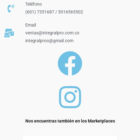
Teléfono
(601) 7351687 / 3016565502
Email
ventas@integralpro.com.co
integralproo@gmail.com
Nos encuentras también en los Marketplaces