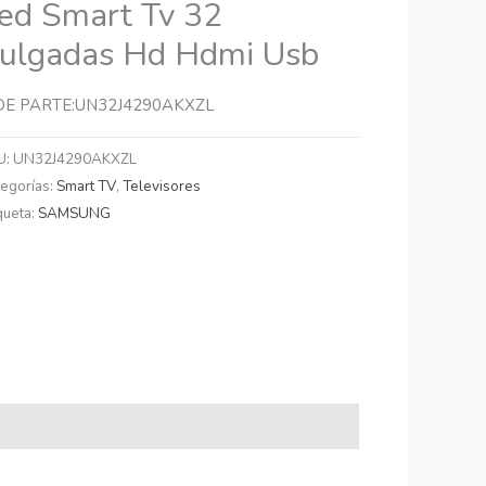
ed Smart Tv 32
ulgadas Hd Hdmi Usb
DE PARTE:UN32J4290AKXZL
U:
UN32J4290AKXZL
tegorías:
Smart TV
,
Televisores
queta:
SAMSUNG