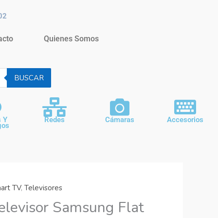
02
acto
Quienes Somos
BUSCAR
s Y
Redes
Cámaras
Accesorios
gos
art TV
,
Televisores
elevisor Samsung Flat