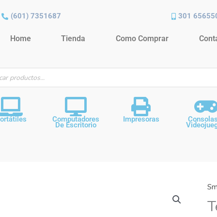
(601) 7351687
301 65655
Home
Tienda
Como Comprar
Cont
ueda
ctos
ortátiles
Computadores
Impresoras
Consola
De Escritorio
Videojue
Sm
T