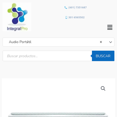
Ir
(601) 7351687
al
contenido
301 6565502
Men
Audio Portátil
×
Búsqueda
de
BUSCAR
productos