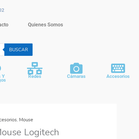
02
acto
Quienes Somos
BUSCAR
s Y
Redes
Cámaras
Accesorios
gos
cesorios
,
Mouse
ouse Logitech