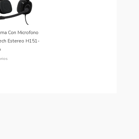
ma Con Microfono
ech Estereo H151-
o
rios