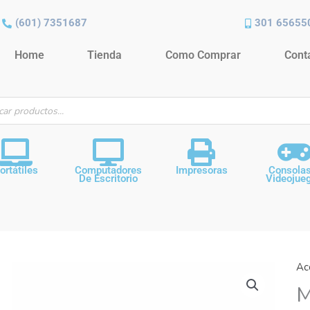
(601) 7351687
301 65655
Home
Tienda
Como Comprar
Cont
ueda
ctos
ortátiles
Computadores
Impresoras
Consola
De Escritorio
Videojue
Ac
M