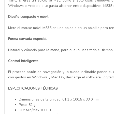
Tanto si eres un adicto al Mac, como si sólo usas Windows o
Windows o Android o te gusta alternar entre dispositivos, M535 
Diseño compacto y móvil
Mete el mouse móvil M535 en una bolsa o en un bolsillo para ten
Forma curvada especial
Natural y cómodo para la mano, para que lo uses todo el tiempo 
Control inteligente
El práctico botón de navegación y la rueda inclinable ponen el 
con gestos en Windows y Mac OS, descarga el software Logitec
ESPECIFICACIONES TÉCNICAS
Dimensiones de la unidad: 61.1 x 100.5 x 33.0 mm
Peso: 82 g
DPI: Min/Max 1000 ±