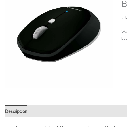
B
# 
SK
Eti
Descripción
Información adicional