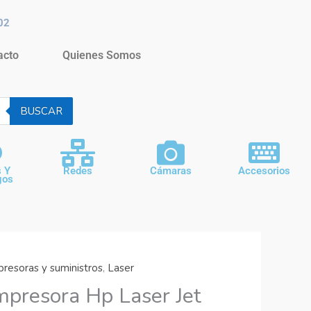
02
acto
Quienes Somos
BUSCAR
s Y
Redes
Cámaras
Accesorios
gos
presoras y suministros
,
Laser
mpresora Hp Laser Jet