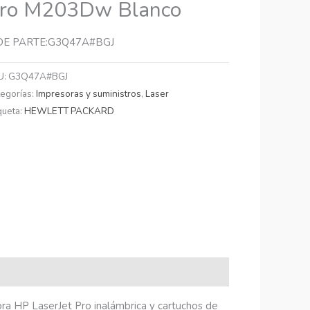
ro M203Dw Blanco
DE PARTE:G3Q47A#BGJ
U:
G3Q47A#BGJ
tegorías:
Impresoras y suministros
,
Laser
queta:
HEWLETT PACKARD
ra HP LaserJet Pro inalámbrica y cartuchos de