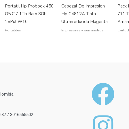
Portatil Hp Probook 450
Cabezal De Impresion
Pack 
G5 Ci7 1Tb Ram 8Gb
Hp C4812A Tinta
711 T
15Pul W10
Ultrarreducida Magenta
Amari
Portátiles
Impresoras y suministros
Cartuc
olombia
687 / 3016565502