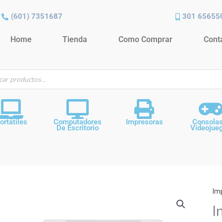
(601) 7351687
301 65655
Home
Tienda
Como Comprar
Cont
ueda
ctos
ortátiles
Computadores
Impresoras
Consola
De Escritorio
Videojue
Im
I