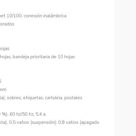
rnet 10/100; conexión inalámbrica
porados
hojas
jas, bandeja prioritaria de 10 hojas
6
 mm
a), sobres, etiquetas, cartulina, postales
%), 60 hz/50 hz, 5,4 a
sta), 0,5 vatios (suspensión); 0,8 vatios (apagado