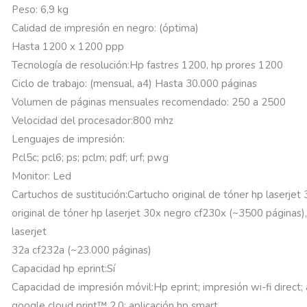
Peso: 6,9 kg
Calidad de impresión en negro: (óptima)
Hasta 1200 x 1200 ppp
Tecnología de resolución:Hp fastres 1200, hp prores 1200
Ciclo de trabajo: (mensual, a4) Hasta 30.000 páginas
Volumen de páginas mensuales recomendado: 250 a 2500
Velocidad del procesador:800 mhz
Lenguajes de impresión:
Pcl5c; pcl6; ps; pclm; pdf; urf; pwg
Monitor: Led
Cartuchos de sustitución:Cartucho original de tóner hp laserje
original de tóner hp laserjet 30x negro cf230x (~3500 páginas)
laserjet
32a cf232a (~23.000 páginas)
Capacidad hp eprint:Sí
Capacidad de impresión móvil:Hp eprint; impresión wi-fi direct; 
google cloud print™ 2.0; aplicación hp smart