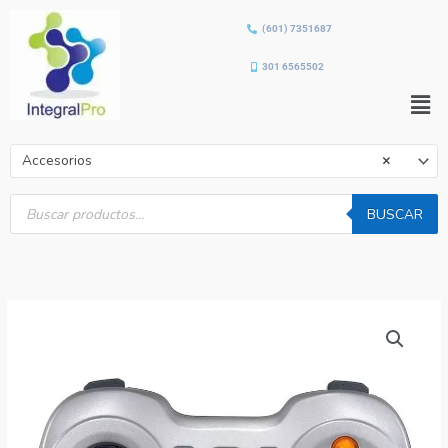
Ir
(601) 7351687
al
contenido
301 6565502
Men
Accesorios
×
Búsqueda
de
BUSCAR
productos