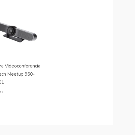
a Videoconferencia
ech Meetup 960-
01
as