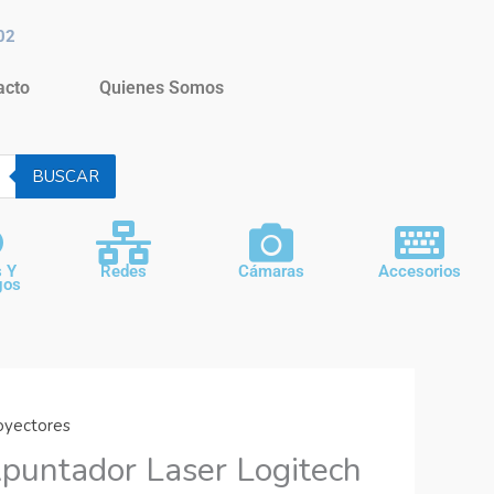
02
acto
Quienes Somos
BUSCAR
s Y
Redes
Cámaras
Accesorios
gos
oyectores
puntador Laser Logitech