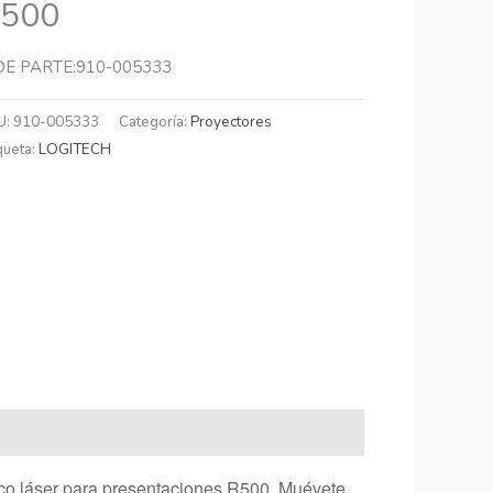
500
DE PARTE:910-005333
U:
910-005333
Categoría:
Proyectores
queta:
LOGITECH
ico láser para presentaciones R500. Muévete