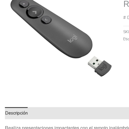
R
# 
SK
Eti
Descripción
Información adicional
Realiza presentaciones impactantes con el remoto inalámbr