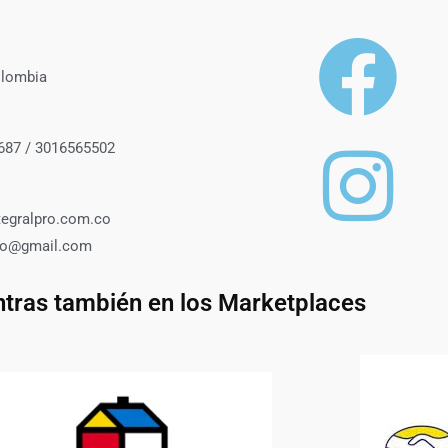
olombia
687 / 3016565502
tegralpro.com.co
roo@gmail.com
tras también en los Marketplaces