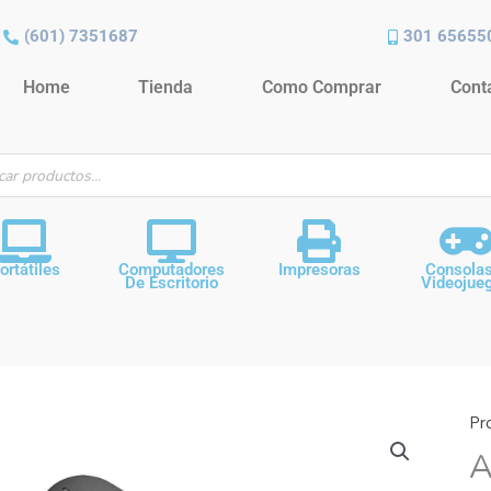
(601) 7351687
301 65655
Home
Tienda
Como Comprar
Cont
ueda
ctos
ortátiles
Computadores
Impresoras
Consola
De Escritorio
Videojue
Pr
A