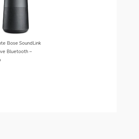
nte Bose SoundLink
ve Bluetooth –
o