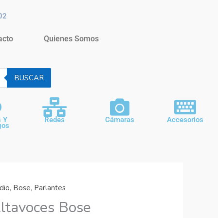
02
acto
Quienes Somos
BUSCAR
s Y
Redes
Cámaras
Accesorios
gos
dio
,
Bose
,
Parlantes
ltavoces Bose