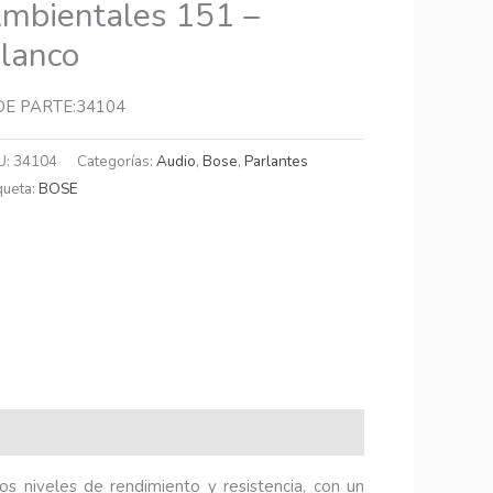
mbientales 151 –
lanco
DE PARTE:34104
U:
34104
Categorías:
Audio
,
Bose
,
Parlantes
queta:
BOSE
s niveles de rendimiento y resistencia, con un