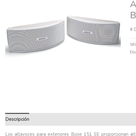
A
B
# 
SK
Eti
Descripción
Información adicional
Los altavoces para exteriores Bose 151 SE proporcionan alto