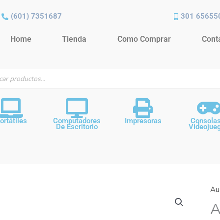
(601) 7351687
301 65655
Home
Tienda
Como Comprar
Cont
ueda
ctos
ortátiles
Computadores
Impresoras
Consola
De Escritorio
Videojue
Au
A