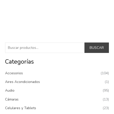
B
BUSCAR
u
s
Categorías
c
Accesorios
(104)
a
r
Aires Acondicionados
(1)
p
Audio
(95)
o
Cámaras
(13)
r
:
Celulares y Tablets
(23)