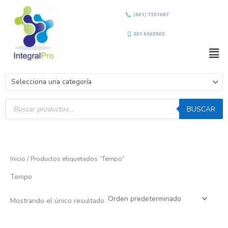
Ir
(601) 7351687
al
contenido
301 6565502
Men
Selecciona una categoría
Búsqueda
de
BUSCAR
productos
Inicio
/ Productos etiquetados “Tempo”
Tempo
Mostrando el único resultado