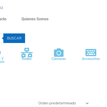
02
acto
Quienes Somos
BUSCAR
s Y
Redes
Cámaras
Accesorios
gos