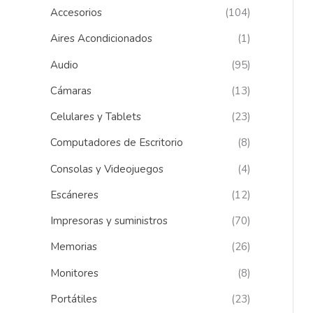
Accesorios
(104)
a
r
Aires Acondicionados
(1)
p
Audio
(95)
o
Cámaras
(13)
r
Celulares y Tablets
(23)
:
Computadores de Escritorio
(8)
Consolas y Videojuegos
(4)
Escáneres
(12)
Impresoras y suministros
(70)
Memorias
(26)
Monitores
(8)
Portátiles
(23)