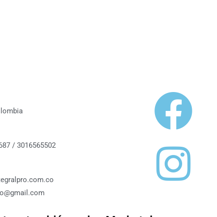
olombia
687 / 3016565502
tegralpro.com.co
roo@gmail.com