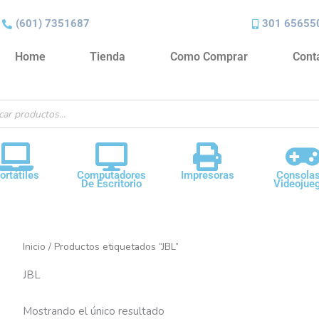
(601) 7351687
301 65655
Home
Tienda
Como Comprar
Cont
ueda
ctos
ortátiles
Computadores
Impresoras
Consola
De Escritorio
Videojue
Inicio
/ Productos etiquetados “JBL”
JBL
Mostrando el único resultado