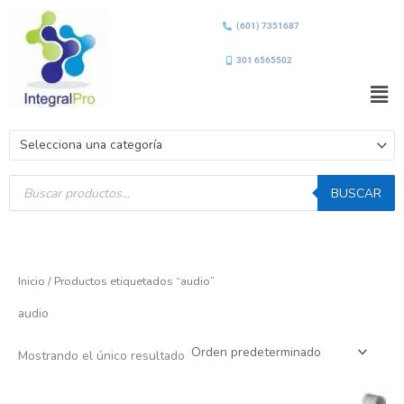
Ir
(601) 7351687
al
contenido
301 6565502
Men
Selecciona una categoría
Búsqueda
de
BUSCAR
productos
Inicio
/ Productos etiquetados “audio”
audio
Mostrando el único resultado