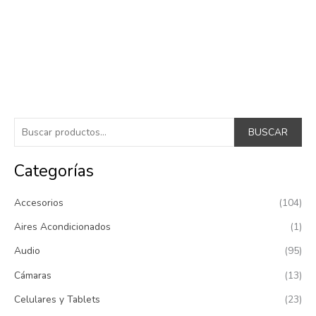
B
BUSCAR
u
s
Categorías
c
Accesorios
(104)
a
r
Aires Acondicionados
(1)
p
Audio
(95)
o
Cámaras
(13)
r
:
Celulares y Tablets
(23)